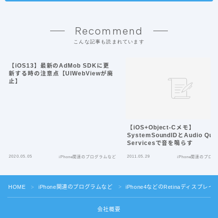
Recommend
こんな記事も読まれています
【iOS13】最新のAdMob SDKに更
新する時の注意点【UIWebViewが廃
止】
【iOS+Object-Cメモ】
SystemSoundIDとAudio Que
Servicesで音を鳴らす
2020.05.05
2011.05.29
iPhone関連のプログラムなど
iPhone関連のプロ
HOME
iPhone関連のプログラムなど
iPhone4などのRetinaディスプレイ
＞
＞
会社概要