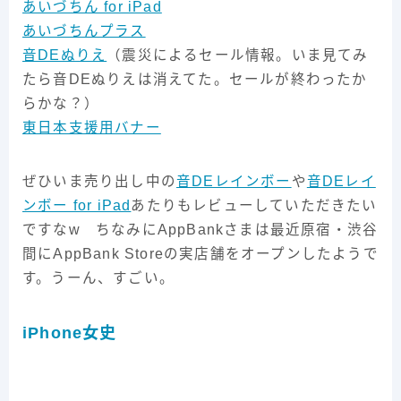
あいづちん for iPad
あいづちんプラス
音DEぬりえ
（震災によるセール情報。いま見てみ
たら音DEぬりえは消えてた。セールが終わったか
らかな？）
東日本支援用バナー
ぜひいま売り出し中の
音DEレインボー
や
音DEレイ
ンボー for iPad
あたりもレビューしていただきたい
ですなw ちなみにAppBankさまは最近原宿・渋谷
間にAppBank Storeの実店舗をオープンしたようで
す。うーん、すごい。
iPhone女史