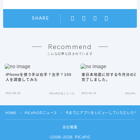
SHARE
Recommend
こんな記事も読まれています
iPhoneを使う手は右手？左手？100
東日本地震に対する今月分の募
人を調査してみた
完了しました。
2011.06.23
2011.04.23
PICxPICのニュース
PICxPIC
HOME
PICxPICのニュース
今までにアプリをレビューしていただいたサ
＞
＞
会社概要
2008–2026 PICxPIC