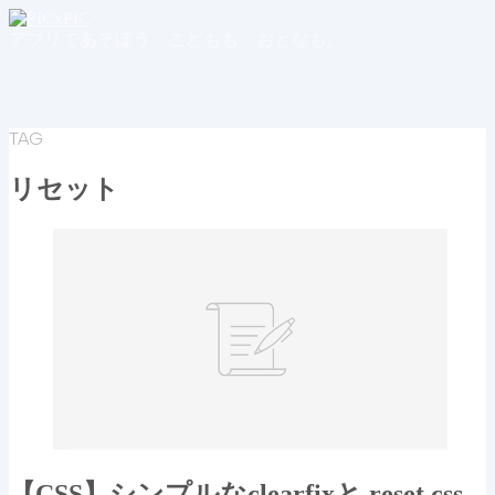
アプリであそぼう、こどもも、おとなも。
TAG
リセット
【CSS】シンプルなclearfixと reset.css